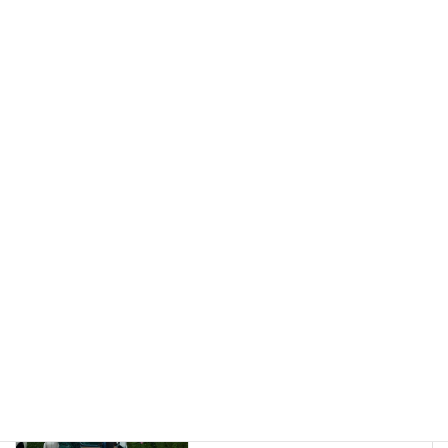
長野県小海町、別荘の煙突＆薪ストーブをシーズン前にメンテ
ナンス清掃しました。
2023年7月26日
長野県軽井沢町、薪ストーブメンテナンス＆煙突掃除をしまし
た。
2023年7月25日
ブログ
、
薪ストーブのメンテナンス
カテゴリー
薪ストーブメンテナンス＆煙突掃除
タグ
電動煙突回転ブラシ
ブログ
前の記事
長野県軽井沢町、別荘から薪の
注文が有り配達準備しました。
2022年9月6日