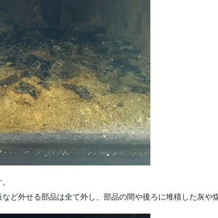
す。
板など外せる部品は全て外し、部品の間や後ろに堆積した灰や