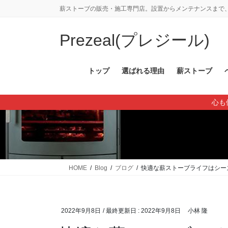
コ
ナ
薪ストーブの販売・施工専門店。設置からメンテナンスまで、
ン
ビ
テ
ゲ
Prezeal(プレジール)
ン
ー
ツ
シ
に
ョ
トップ
選ばれる理由
薪ストーブ
移
ン
動
に
心も
移
動
HOME
Blog
ブログ
快適な薪ストーブライフはシー
2022年9月8日
/ 最終更新日 :
2022年9月8日
小林 隆