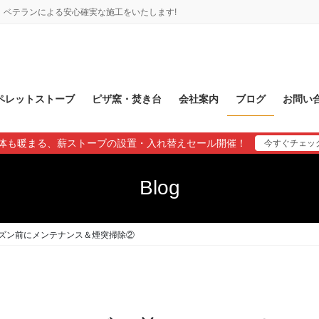
ベテランによる安心確実な施工をいたします!
ペレットストーブ
ピザ窯・焚き台
会社案内
ブログ
お問い
体も暖まる、薪ストーブの設置・入れ替えセール開催！
今すぐチェッ
Blog
ズン前にメンテナンス＆煙突掃除②