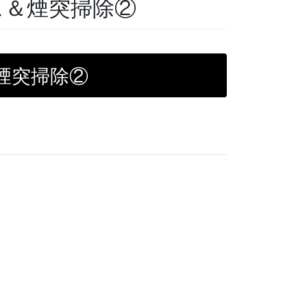
ス＆煙突掃除②
煙突掃除②