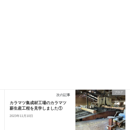
その他
前の記事
試作品、二次燃焼、鋼板製薪ス
トーブを格安価格で販売いたし
ます。
2023年11月7日
ブログ
次の記事
カラマツ集成材工場のカラマツ
薪生産工程を見学しました①
2023年11月10日