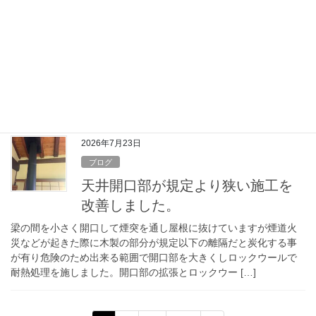
長野県、東御市の別荘で雨漏りし
ている煙突修理を依頼されまし
た。
雨漏りの状態が酷く、バケツで雨水を受けていました。開口部と
屋根を点検しましたが応急処置で治せる状態ではなく開口部も狭
く既存のルートで薪ストーブを炊き続けるのは火災のリスクが高
く現状では修繕が出来ないとお知らせいたしました […]
2026年7月23日
ブログ
天井開口部が規定より狭い施工を
改善しました。
梁の間を小さく開口して煙突を通し屋根に抜けていますが煙道火
災などが起きた際に木製の部分が規定以下の離隔だと炭化する事
が有り危険のため出来る範囲で開口部を大きくしロックウールで
耐熱処理を施しました。開口部の拡張とロックウー […]