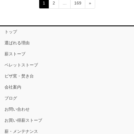
投
ペ
ペ
ペ
1
2
…
169
»
稿
ー
ー
ー
ジ
ジ
ジ
の
ペ
トップ
ー
選ばれる理由
ジ
送
薪ストーブ
り
ペレットストーブ
ピザ窯・焚き台
会社案内
ブログ
お問い合わせ
お買い得薪ストーブ
薪・メンテナンス