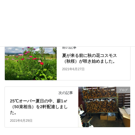
ブログ
、
日々の業務活動
カテゴリー
Alderlea T5 LE（オルダリー T5 LE）
タグ
チムニーファン(強制排気ファン)
取付工事
その他
前の記事
夏が来る前に秋の花コスモス
（秋桜）が咲き始めました。
2021年6月27日
ブログ
次の記事
25℃オーバー夏日の中、薪1㎥
（50束相当）を2軒配達しまし
た。
2021年6月29日