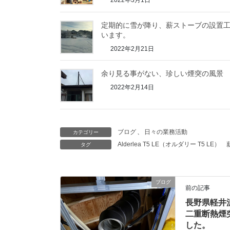
定期的に雪が降り、薪ストーブの設置工
います。
2022年2月21日
余り見る事がない、珍しい煙突の風景
2022年2月14日
ブログ
、
日々の業務活動
カテゴリー
Alderlea T5 LE（オルダリー T5 LE）
タグ
ブログ
前の記事
長野県軽井
二重断熱煙
した。