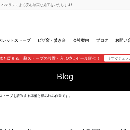
ベテランによる安心確実な施工をいたします!
ペレットストーブ
ピザ窯・焚き台
会社案内
ブログ
お問い
体も暖まる、薪ストーブの設置・入れ替えセール開催！
今すぐチェッ
Blog
ストーブを設置する準備と積み込み作業です。