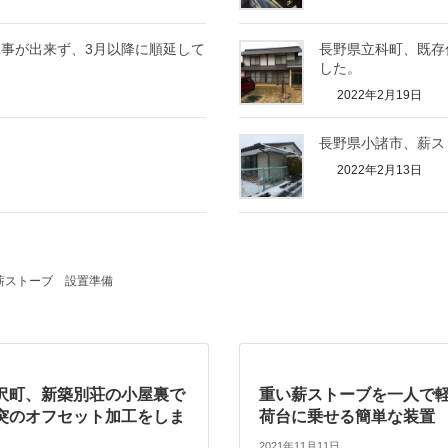
事が出来ず、3月以降に順延して
長野県立科町、既存
した。
2022年2月19日
長野県小諸市、薪ス
2022年2月13日
薪ストーブ
設置準備
沢町、新築別荘の小屋裏で
重い薪ストーブを一人で
突のオフセット加工をしま
荷台に乗せる簡単な装置
2021年11月11日