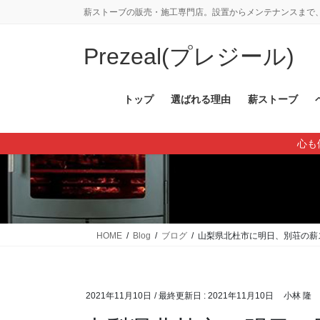
コ
ナ
薪ストーブの販売・施工専門店。設置からメンテナンスまで、
ン
ビ
テ
ゲ
Prezeal(プレジール)
ン
ー
ツ
シ
に
ョ
トップ
選ばれる理由
薪ストーブ
移
ン
動
に
心も
移
動
HOME
Blog
ブログ
山梨県北杜市に明日、別荘の薪
2021年11月10日
/ 最終更新日 :
2021年11月10日
小林 隆