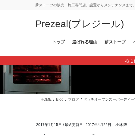
コ
ナ
薪ストーブの販売・施工専門店。設置からメンテナンスまで、
ン
ビ
テ
ゲ
Prezeal(プレジール)
ン
ー
ツ
シ
に
ョ
トップ
選ばれる理由
薪ストーブ
移
ン
動
に
心も
移
動
HOME
Blog
ブログ
ダッチオーブンスーパーディープ
2017年1月15日
/ 最終更新日 :
2017年4月22日
小林 隆