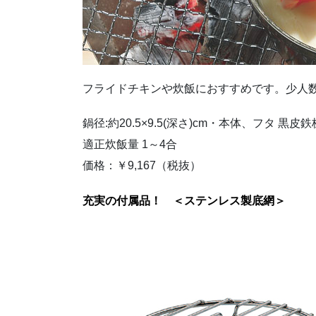
フライドチキンや炊飯におすすめです。少人
鍋径:約20.5×9.5(深さ)cm・本体、フタ 
適正炊飯量 1～4合
価格：￥9,167（税抜）
充実の付属品！ ＜ステンレス製底網＞