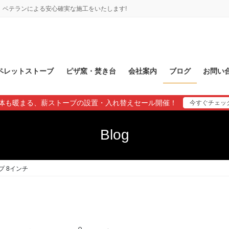
ベテランによる安心確実な施工をいたします!
ペレットストーブ
ピザ窯・焚き台
会社案内
ブログ
お問い
体も暖まる、薪ストーブの設置・入れ替えセール開催！
今すぐチェッ
Blog
 8インチ