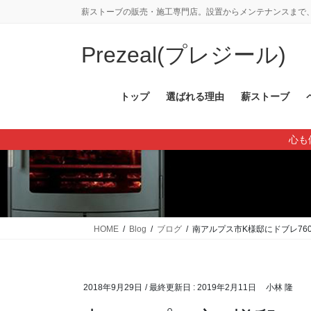
コ
ナ
薪ストーブの販売・施工専門店。設置からメンテナンスまで、
ン
ビ
テ
ゲ
Prezeal(プレジール)
ン
ー
ツ
シ
に
ョ
トップ
選ばれる理由
薪ストーブ
移
ン
動
に
心も
移
動
HOME
Blog
ブログ
南アルプス市K様邸にドブレ76
2018年9月29日
/ 最終更新日 :
2019年2月11日
小林 隆