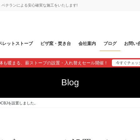
ベテランによる安心確実な施工をいたします!
ペレットストーブ
ピザ窯・焚き台
会社案内
ブログ
お問い
体も暖まる、薪ストーブの設置・入れ替えセール開催！
今すぐチェッ
Blog
0CBJを設置しました。