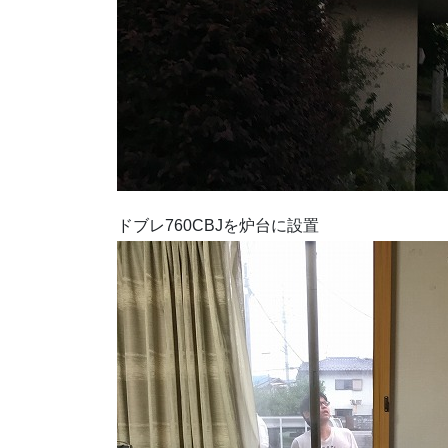
ドブレ760CBJを炉台に設置