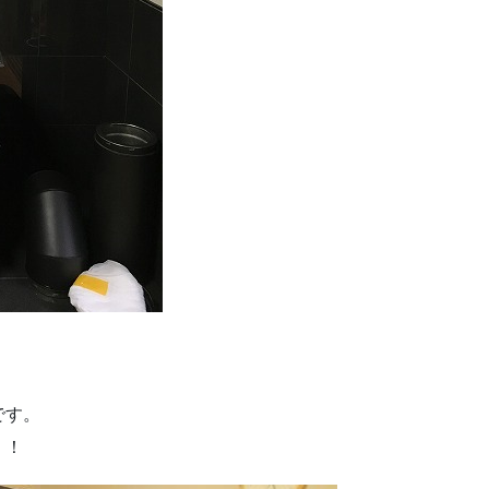
です。
。！