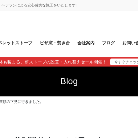
ベテランによる安心確実な施工をいたします!
ペレットストーブ
ピザ窯・焚き台
会社案内
ブログ
お問い
体も暖まる、薪ストーブの設置・入れ替えセール開催！
今すぐチェッ
Blog
依頼の下見に行きました。