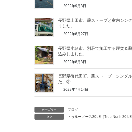
2022年9月3日
長野県上田市、薪ストーブと室内シン
ました。
2022年8月27日
長野県小諸市、別荘で施工する煙突＆
込みしました。
2022年8月3日
長野県御代田町、薪ストーブ・シング
た。②
2022年7月14日
ブログ
カテゴリー
トゥルーノース20LE（True North 20 L
タグ