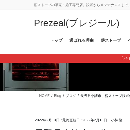
コ
ナ
薪ストーブの販売・施工専門店。設置からメンテナンスまで、
ン
ビ
テ
ゲ
Prezeal(プレジール)
ン
ー
ツ
シ
に
ョ
トップ
選ばれる理由
薪ストーブ
移
ン
動
に
心も
移
動
HOME
Blog
ブログ
長野県小諸市、薪ストーブ設置
2022年2月13日
/ 最終更新日 :
2022年2月13日
小林 隆