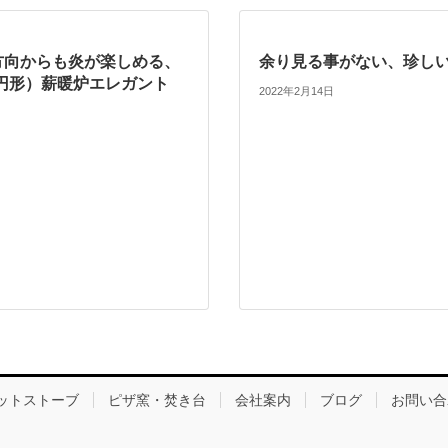
の方向からも炎が楽しめる、
余り見る事がない、珍し
円形）薪暖炉エレガント
2022年2月14日
ットストーブ
ピザ窯・焚き台
会社案内
ブログ
お問い合