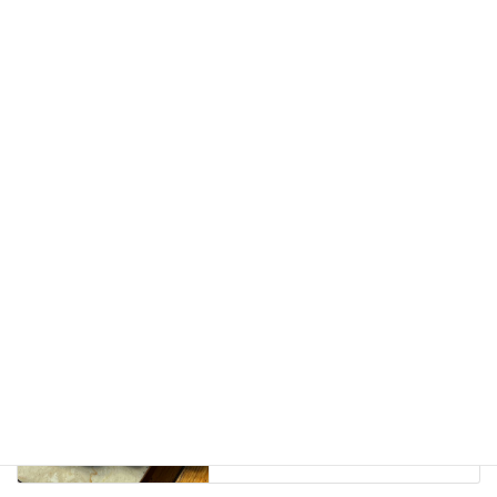
長野県白馬村、新築ログハウスの別荘に薪ストーブを設置しま
した。
2022年10月3日
ブログ
、
日々の業務活動
カテゴリー
ライカJAZZ
薪ストーブ設置工事
長野県白馬村
タグ
ブログ
前の記事
Alderlea T5LE（オルダリー
T5LE）のドアハンドル脱着、修
繕作業
2021年12月15日