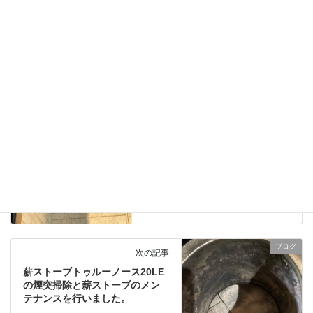
お客様からのお便り
、
ブログ
カテゴリー
薪ストーブのメンテナンス
タグ
ブログ
前の記事
薪ストーブ用部材倉庫の出入口
軒先にアシナガバチが大きな巣
を作っています。
2024年8月24日
ブログ
次の記事
薪ストーブトゥルーノース20LE
の煙突掃除と薪ストーブのメン
テナンスを行いました。