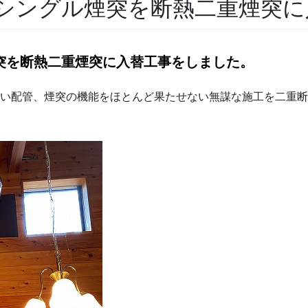
シングル煙突を断熱二重煙突に
突を断熱二重煙突に入替工事をしました。
長い配管、煙突の機能をほとんど果たせない無謀な施工を二重