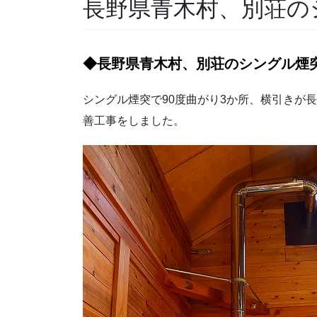
長野県青木村、別荘の
◆長野県青木村、別荘のシングル煙
シングル煙突で90度曲がり3か所、横引きが
善工事をしました。