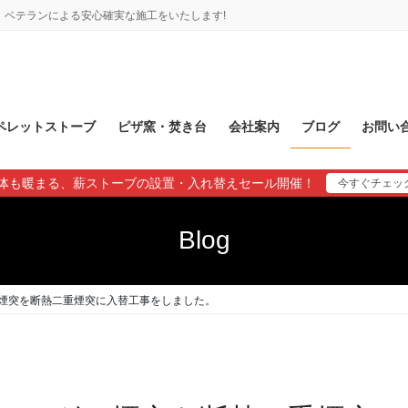
ベテランによる安心確実な施工をいたします!
ペレットストーブ
ピザ窯・焚き台
会社案内
ブログ
お問い
体も暖まる、薪ストーブの設置・入れ替えセール開催！
今すぐチェッ
Blog
煙突を断熱二重煙突に入替工事をしました。