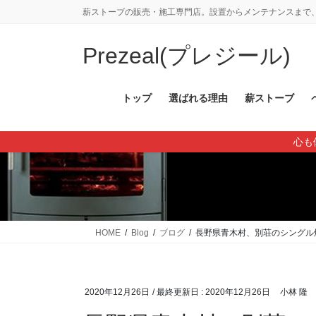
コ
ナ
薪ストーブの販売・施工専門店。設置からメンテナンスまで、
ン
ビ
テ
ゲ
Prezeal(プレジール)
ン
ー
ツ
シ
に
ョ
トップ
選ばれる理由
薪ストーブ
移
ン
動
に
心も
移
動
HOME
Blog
ブログ
長野県青木村、別荘のシングル
2020年12月26日
/ 最終更新日 :
2020年12月26日
小林 隆