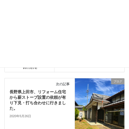
ブログ
、
日々の業務活動
カテゴリー
トゥルーノース20（True North20）
メンテナンス
タグ
煙突掃除
薪ストーブ
ブログ
前の記事
Q&Aシリーズ⑩ 薪ストーブで
ステーキを焼く方法は？
2020年5月24日
ブログ
次の記事
長野県上田市、リフォーム住宅
から薪ストーブ設置の依頼が有
り下見・打ち合わせに行きまし
た。
2020年5月26日