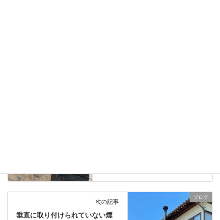
Hatena
LINE
Copy
ブログ
、
日々の業務活動
カテゴリー
壁出し煙突施工、ロックポート
タグ
ブログ
前の記事
軽井沢町のリフォーム住宅で壁
出し煙突工事をしました。①
2024年7月24日
ブログ
次の記事
垂直に取り付けられていない煙