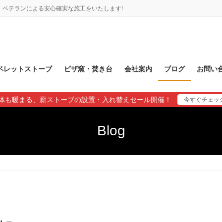
ベテランによる安心確実な施工をいたします!
ペレットストーブ
ピザ窯・焚き台
会社案内
ブログ
お問い
体も暖まる、薪ストーブの設置・入れ替えセール開催！
今すぐチェッ
Blog