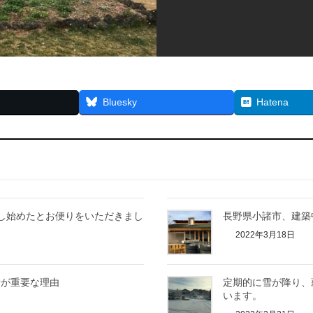
Bluesky
Hatena
し始めたとお便りをいただきまし
長野県小諸市、建築
2022年3月18日
所が重要な理由
定期的に雪が降り、
います。