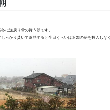
朝
転冬に逆戻り雪の舞う朝です。
どしっかり焚いて蓄熱すると半日くらいは追加の薪を投入しな