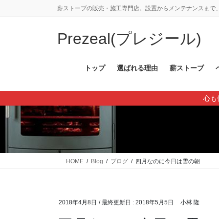
コ
ナ
薪ストーブの販売・施工専門店。設置からメンテナンスまで、
ン
ビ
テ
ゲ
Prezeal(プレジール)
ン
ー
ツ
シ
に
ョ
トップ
選ばれる理由
薪ストーブ
移
ン
動
に
心も
移
動
HOME
Blog
ブログ
四月なのに今日は雪の朝
2018年4月8日
/ 最終更新日 :
2018年5月5日
小林 隆