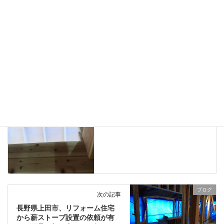
ブログ
、
日々の業務活動
カテゴリー
Newcastle1.6（ニューキャッスル1.6）
タグ
薪ストーブの火入れ
ブログ
前の記事
長野県小諸市、新築中のログハ
ウスに屋根出しフラッシング煙
突を施工しました。
2021年12月7日
ブログ
次の記事
長野県上田市、リフォーム住宅
から薪ストーブ設置の依頼が有