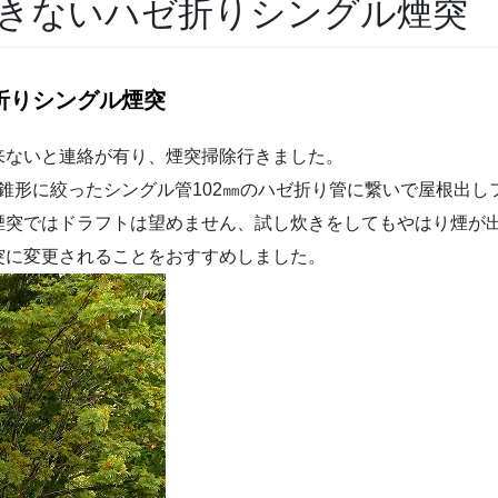
きないハゼ折りシングル煙突
折りシングル煙突
来ないと連絡が有り、煙突掃除行きました。
円錐形に絞ったシングル管102㎜のハゼ折り管に繋いで屋根出
煙突ではドラフトは望めません、試し炊きをしてもやはり煙が
突に変更されることをおすすめしました。