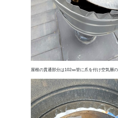
屋根の貫通部分は102㎜管に爪を付け空気層