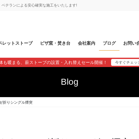
ベテランによる安心確実な施工をいたします!
ペレットストーブ
ピザ窯・焚き台
会社案内
ブログ
お問い
体も暖まる、薪ストーブの設置・入れ替えセール開催！
今すぐチェッ
Blog
ゼ折りシングル煙突