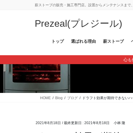
コ
ナ
薪ストーブの販売・施工専門店。設置からメンテナンスまで、
ン
ビ
テ
ゲ
Prezeal(プレジール)
ン
ー
ツ
シ
に
ョ
トップ
選ばれる理由
薪ストーブ
移
ン
動
に
心も
移
動
HOME
Blog
ブログ
ドラフト効果が期待できないハ
2021年8月18日
/ 最終更新日 :
2021年8月18日
小林 隆