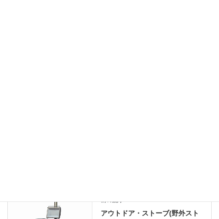
2022年2月14日
長野県小諸市、薪ストーブ設置依頼の下見に行きました。
2022年2月13日
長野県上田市の新築住宅にチムニートップを設置しました。
2022年2月10日
ブログ
、
日々の業務活動
カテゴリー
Alderlea T5LE Inserts（オルダリーT5LEインサート）
タグ
リフォーム工事
薪ストーブ
ピザ窯・焚き台
前の記事
アウトドア・ストーブ(野外スト