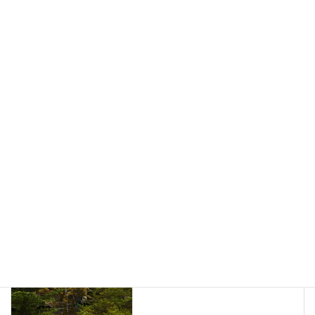
我が家の愛犬小太郎は薪ストーブの前でうたた寝をするのが大
好きです。
2021年10月28日
久しぶりに愛犬小太郎を伴い自宅の芸術村周辺を散歩
2021年9月2日
ブログ
、
愛犬小太郎
カテゴリー
愛犬小太郎
縫いぐるみ遊び
タグ
ブログ
前の記事
長野県軽井沢町で別荘の煙突掃
除をしました。
2021年5月17日