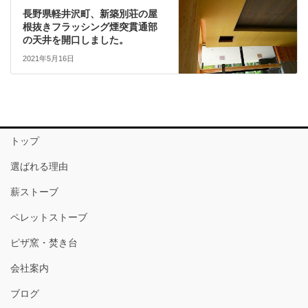
長野県軽井沢町、新築別荘の屋
根抜きフラッシング煙突貫通部
の天井を開口しました。
2021年5月16日
トップ
選ばれる理由
薪ストーブ
ペレットストーブ
ピザ窯・焚き台
会社案内
ブログ