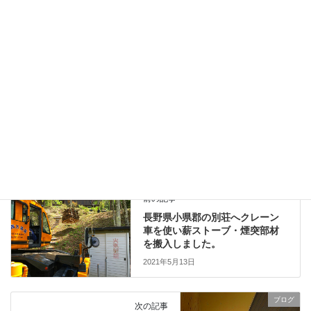
2022年2月7日
ピキャン（PECAN）
2022年1月29日
ブログ
、
日々の業務活動
カテゴリー
Newcastle1.6（ニューキャッスル1.6）
別荘ライフ
タグ
薪ストーブ
ブログ
前の記事
長野県小県郡の別荘へクレーン
車を使い薪ストーブ・煙突部材
を搬入しました。
2021年5月13日
ブログ
次の記事