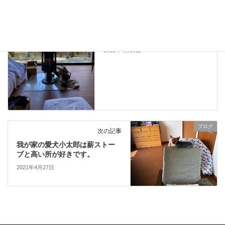
前の記事
長野県軽井沢町の別荘で薪スト
ーブメンテナンス＆煙突掃除を
しました。
2021年4月25日
ブログ
次の記事
我が家の愛犬小太郎は薪ストー
ブと高い所が好きです。
2021年4月27日