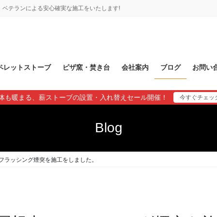
ベテランによる安心確実な施工をいたします!
ペレットストーブ
ピザ窯・焚き台
会社案内
ブログ
お問い
体も暖まる、薪ストーブの設置・入れ替えセール開催！
今すぐチェッ
Blog
フラッシング煙突を施工をしました。