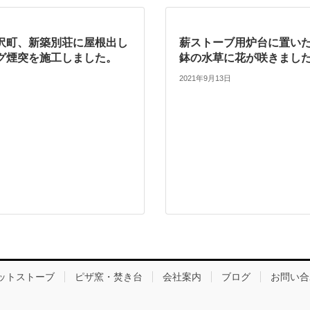
沢町、新築別荘に屋根出し
薪ストーブ用炉台に置い
グ煙突を施工しました。
鉢の水草に花が咲きまし
2021年9月13日
ットストーブ
ピザ窯・焚き台
会社案内
ブログ
お問い合