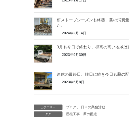
2025年1月17日
薪ストーブシーズンも終盤、薪の消費
た。
2024年2月14日
9月も今日で終わり、標高の高い地域は
2023年9月30日
連休の最終日、昨日に続き今日も薪の
2023年5月8日
ブログ
、
日々の業務活動
カテゴリー
屋根工事
薪の配達
タグ