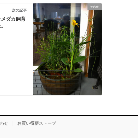
その他
次の記事
たメダカ飼育
た。
わせ
お買い得薪ストーブ