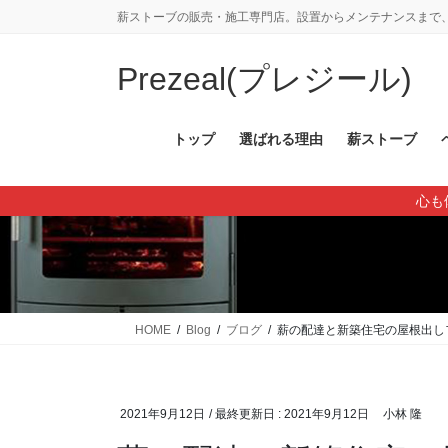
コ
ナ
薪ストーブの販売・施工専門店。設置からメンテナンスまで、
ン
ビ
テ
ゲ
Prezeal(プレジール)
ン
ー
ツ
シ
に
ョ
トップ
選ばれる理由
薪ストーブ
移
ン
動
に
心も
移
動
HOME
Blog
ブログ
薪の配達と新築住宅の屋根出し
2021年9月12日
/ 最終更新日 :
2021年9月12日
小林 隆