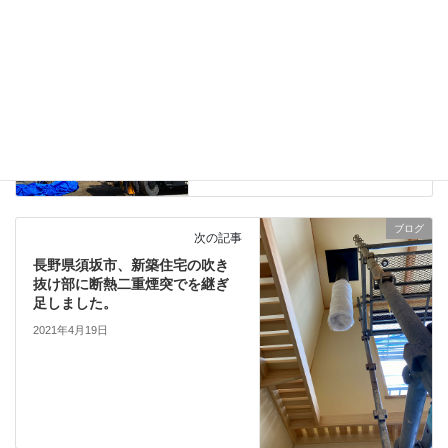
薪ストーブ
ブログ
前の記事
軽井沢町、新築別荘で30mの長
尺ガルバニューム鋼板屋根の施
工
2021年4月16日
ブログ
次の記事
長野県須坂市、新築住宅の吹き
抜け部に断熱二重煙突でを継ぎ
足しました。
2021年4月19日