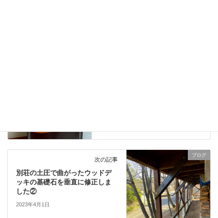
タグ
ブログ
前の記事
春、秋の朝晩肌寒く感じる日の
薪ストーブ使用方法
2023年3月30日
ブログ
次の記事
別荘の土圧で曲がったウッドデ
ッキの基礎石を垂直に修正しま
した②
2023年4月1日