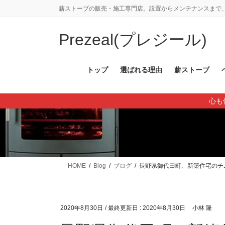
コ
ナ
薪ストーブの販売・施工専門店。設置からメンテナンスまで、
ン
ビ
テ
ゲ
Prezeal(プレジール)
ン
ー
ツ
シ
に
ョ
トップ
選ばれる理由
薪ストーブ
移
ン
動
に
心も
移
動
HOME
Blog
ブログ
長野県御代田町、新築住宅のチ
2020年8月30日
/ 最終更新日 :
2020年8月30日
小林 隆