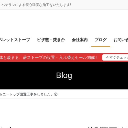
ベテランによる安心確実な施工をいたします!
ペレットストーブ
ピザ窯・焚き台
会社案内
ブログ
お問い
体も暖まる、薪ストーブの設置・入れ替えセール開催！
今すぐチェッ
Blog
ムニートップ設置工事をしました。②