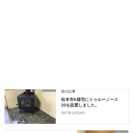
長野県青木村、別荘のシングル煙突を断熱二重煙突に入替工事
をしました。
2020年12月26日
新潟県上越市、ハースストーン製キャッスルトンハイブリット
の火入れを行いました。
2020年12月24日
ブログ
カテゴリー
二重断熱煙突
薪ストーブ
タグ
ブログ
前の記事
松本市K様宅にトゥルーノース
20を設置しました。
2017年12月19日