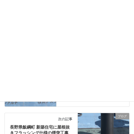
ブログ
、
薪ストーブのメンテナンス
カテゴリー
トゥルーノース
パシフィックエナジー
タグ
二重断熱煙突
煙突掃除
薪ストーブ
ブログ
前の記事
中野市の新築住宅に屋根抜きフ
ラッシングを取り付けました。
2018年10月28日
ブログ
次の記事
長野県飯綱町 新築住宅に屋根抜
きフラッシング仕様の煙突工事