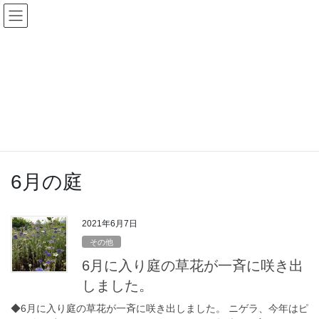
コ
ナ
Prezeal(プレジール)
ン
ビ
テ
ゲ
心も体も暖まる、薪ストーブの設置・入れ替えセール開催！
ン
ー
今すぐチェック
ツ
シ
に
ョ
Blog
移
ン
動
に
移
HOME
Blog
6月の庭
動
6月の庭
2021年6月7日
その他
6月に入り庭の草花が一斉に咲き出
しました。
◆6月に入り庭の草花が一斉に咲き出しました。 ニゲラ、今年はピ