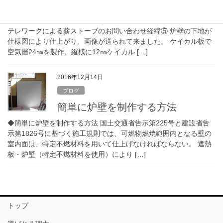
緯⑤
◆緊急事態宣言「人との接触を8割減、原則在宅勤務、外出自粛」
テレワークによる薪ストーブのお問い合わせ経緯⑤ 炉壁の下地が
仕様図により仕上がり、画像が送られて来ました。 ケイカル板で
空気層24㎜を製作、縦桟に12㎜ケイカル […]
2016年12月14日
ブログ
簡単に炉壁を制作する方法
◆簡単に炉壁を制作する方法 国土交通省告示第225号と建設省告
示第1826号に基づく施工規則では、可燃物燃焼範囲内となる壁の
室内面は、特定不燃材料を用いて仕上げなければならない。 遮熱
板・炉壁（特定不燃材料を使用）により […]
トップ