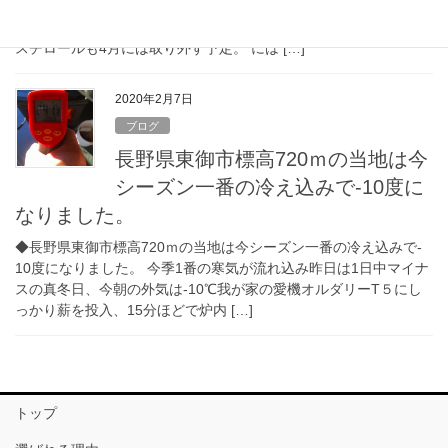
た。 今年は暖冬で真冬にほとんど雪が降りませんでしたが、昨晩5
㎝位の降雪、1面の雪景色、寒さ対策を施した西洋ミツバチの発泡
スチロールも4月には取り外す予定。 には […]
2020年2月7日
ブログ
長野県東御市標高720ｍの当地は今
シーズン一番の冷え込みで‐10度に
なりました。
◆長野県東御市標高720ｍの当地は今シーズン一番の冷え込みで‐
10度になりました。 今季1番の寒気が流れ込み昨日は1日中マイナ
スの真冬日、今朝の外気は‐10℃我が家の愛機オルダリーT５にし
っかり薪を投入、15分ほどで炉内 […]
トップ