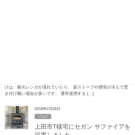
◆高山村 T様既存住宅に薪ストーブ セガンサファイヤを設置しま
した。 1階 窓左側の不要になった、空調用ダクトを再利用して、
壁出し二重断熱煙突仕様にしました。 完成後、早速、火入れをし
ました。 ご夫妻の長年の夢のお手伝い […]
2018年3月23日
ブログ
上田市T様邸新築住宅でセガン サフ
ァイアの火入れをしました。
◆上田市T様邸新築住宅でセガン サファイアの火入れをしまし
た。 火入れは、ご家族全員で行いました。 最初に火入れの焚きつ
けは、耐火レンガが濡れていたり、 薪ストーブや煙突が冷えて焚
き付け難い場合が多いです。 通常使用する […]
2018年2月26日
ブログ
上田市T様宅にセガン サファイアを