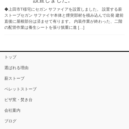
設置しました。
◆上田市T様宅にセガン サファイアを設置しました。 設置する薪
ストーブセガン サファイヤ本体と煙突部材を積み込んで出発 建前
直後に屋根部分は済ませて有ります。 内装作業が終わった、二階
の配管作業は養生シートを張り慎重に進 […]
トップ
選ばれる理由
薪ストーブ
ペレットストーブ
ピザ窯・焚き台
会社案内
ブログ