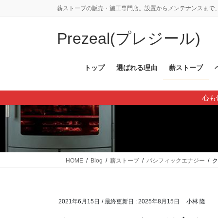
コ
ナ
薪ストーブの販売・施工専門店。設置からメンテナンスまで、
ン
ビ
テ
ゲ
Prezeal(プレジール)
ン
ー
ツ
シ
に
ョ
トップ
選ばれる理由
薪ストーブ
移
ン
動
に
心も
移
動
HOME
Blog
薪ストーブ
パシフィックエナジー
ク
2021年6月15日
/ 最終更新日 :
2025年8月15日
小林 隆