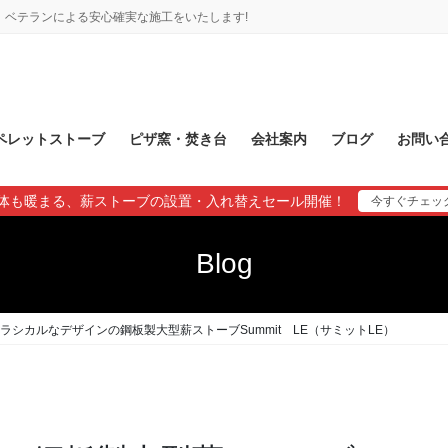
ベテランによる安心確実な施工をいたします!
ペレットストーブ
ピザ窯・焚き台
会社案内
ブログ
お問い
体も暖まる、薪ストーブの設置・入れ替えセール開催！
今すぐチェッ
Blog
ラシカルなデザインの鋼板製大型薪ストーブSummit LE（サミットLE）