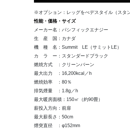
※オプション：レッグをべデスタイル（スタ
性能・価格・サイズ
メーカー名：パシフィックエナジー
生 産 国：カナダ
機 種 名：Summit LE（サミットLE）
カ ラ ー：スタンダードブラック
燃焼方式 ：クリーンバーン
最大出力 ：16,200kcal／h
燃焼効率 ：80％
排気煙量 ：1.8g／h
最大暖房面積：150㎡（約90畳）
薪投入方向：前扉
最大薪長さ：50cm
煙突直径 ：φ152mm