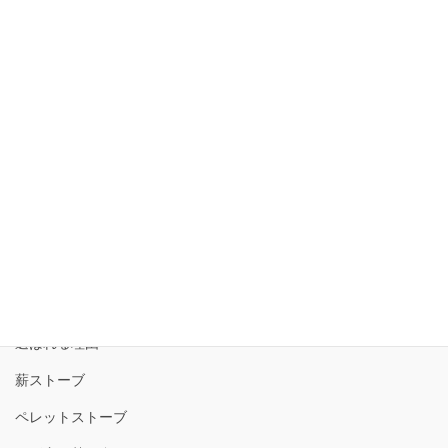
3月下旬に薪ストーブの設置が集
中して連続工事となりました。
2022年4月2日
トップ
選ばれる理由
薪ストーブ
ペレットストーブ