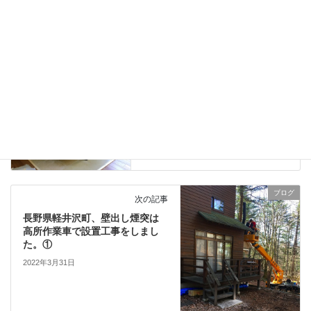
ブログ
前の記事
長野県軽井沢町、別荘に薪スト
ーブAlderlea T5 LE（オルダリ
ー T5 LE）を設置しました。
2022年3月29日
ブログ
次の記事
長野県軽井沢町、壁出し煙突は
高所作業車で設置工事をしまし
た。①
2022年3月31日