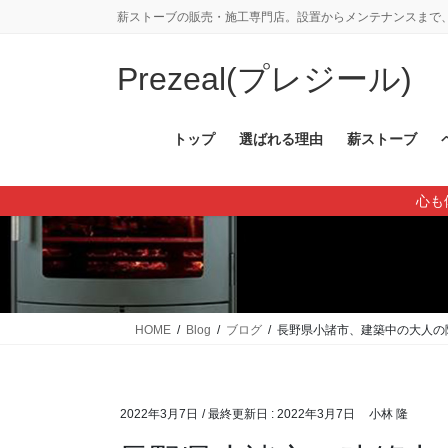
コ
ナ
薪ストーブの販売・施工専門店。設置からメンテナンスまで、
ン
ビ
テ
ゲ
Prezeal(プレジール)
ン
ー
ツ
シ
に
ョ
トップ
選ばれる理由
薪ストーブ
移
ン
動
に
心も
移
動
HOME
Blog
ブログ
長野県小諸市、建築中の大人の
2022年3月7日
/ 最終更新日 :
2022年3月7日
小林 隆