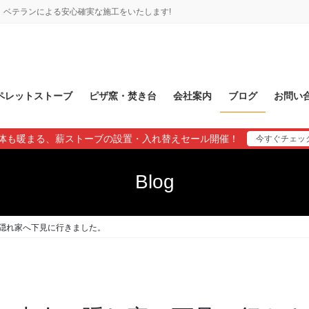
ベテランによる安心確実な施工をいたします!
ペレットストーブ
ピザ窯・焚き台
会社案内
ブログ
お問い
体も暖まる、薪ストーブの設置・入れ替えセール開催！
今すぐチェッ
Blog
隠れ家へ下見に行きました。