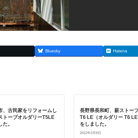
Bluesky
Hatena
市、古民家をリフォームし
長野県長和町、薪ストーブAl
ストーブオルダリーT5LE
T6 LE（オルダリー T6 
した。
をしました。
2022年3月8日