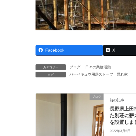
Facebook
X
ブログ
、
日々の業務活動
カテゴリー
バーベキュウ用薪ストーブ
隠れ家
タグ
ブログ
前の記事
長野県上田
た別荘に薪
を設置しま
2022年3月6日