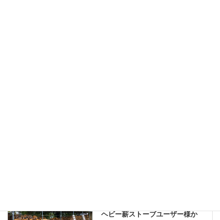
薪ストーブの設置、煙突掃除、薪の配達と薪ストーブシーズン
を感じる毎日です。
2021年9月20日
三寒四温、今日は氷点下朝、残り少ない薪ストーブシーズンを
愛犬と楽しんでいます。
2021年2月17日
散歩中に見かけた秋の実
2018年11月20日
ブログ
、
日々の業務活動
カテゴリー
朝の冷え込み
薪ストーブシーズン
タグ
お客様からのお便り
前の記事
ヘビー薪ストーブユーザー様か