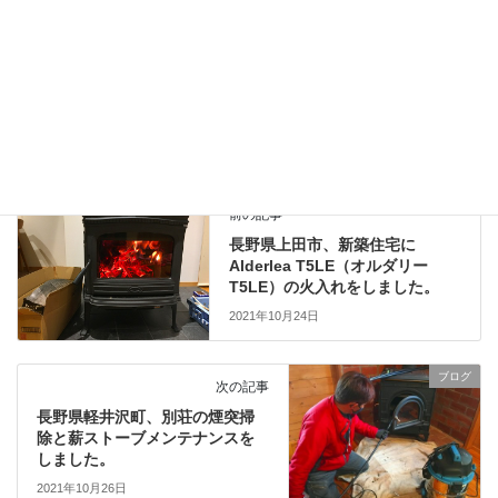
2021年3月17日
ブログ
、
日々の業務活動
カテゴリー
二重断熱煙突煙突
修理
雨の侵入
タグ
ブログ
前の記事
長野県上田市、新築住宅に
Alderlea T5LE（オルダリー
T5LE）の火入れをしました。
2021年10月24日
ブログ
次の記事
長野県軽井沢町、別荘の煙突掃
除と薪ストーブメンテナンスを
しました。
2021年10月26日