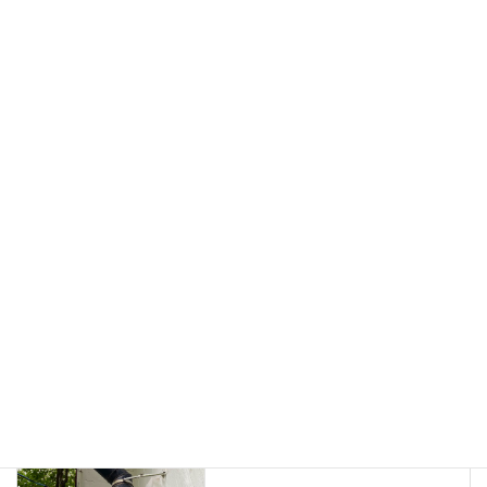
高原に設置した薪ストーブユーザーから煙突が詰まり、煙突掃
除の要請
2021年12月21日
今年最後と思われる薪ストーブメンテナンス＆煙突掃除は2軒
ともMorso（モルソー）でした。
2021年12月14日
ブログ
、
日々の業務活動
カテゴリー
煙突掃除
薪ストーブメンテナンス
タグ
ブログ
前の記事
煙突掃除が困難な煙突の配管・
早めに改善したい別荘
2021年8月14日