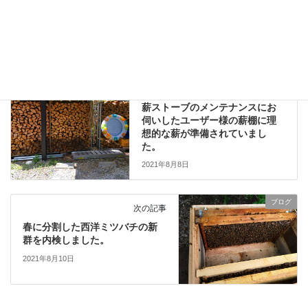
ブログ
、
日々の業務活動
カテゴリー
リゾートホテル
暖炉のメンテナンス
タグ
長野県軽井沢町
ブログ
前の記事
薪ストーブのメンテナンスにお
伺いしたユーザー様の薪棚に理
想的な薪が準備されていまし
た。
2021年8月8日
ブログ
次の記事
春に分割した西洋ミツバチの新
群を内検しました。
2021年8月10日