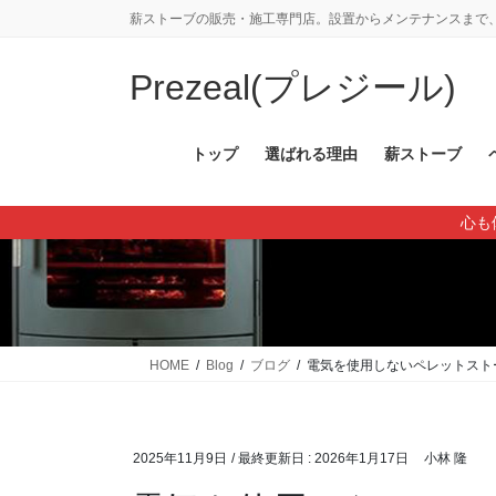
コ
ナ
薪ストーブの販売・施工専門店。設置からメンテナンスまで、
ン
ビ
テ
ゲ
Prezeal(プレジール)
ン
ー
ツ
シ
に
ョ
トップ
選ばれる理由
薪ストーブ
移
ン
動
に
心も
移
動
HOME
Blog
ブログ
電気を使用しないペレットスト
2025年11月9日
/ 最終更新日 :
2026年1月17日
小林 隆