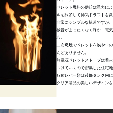
ペレット燃料の供給は重力によ
ルを調節して排気ドラフトを変
非常にシンプルな構造ですが、
械音がまったくなく静か、電気
心。
二次燃焼でペレットを燃やすの
んどありません。
無電源ペレットストーブは着火
つけていくので密集した住宅地
各種レバー類は後部タンク内に
タリア製品の美しいデザインを