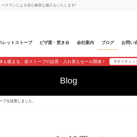
ベテランによる安心確実な施工をいたします!
ペレットストーブ
ピザ窯・焚き台
会社案内
ブログ
お問い
体も暖まる、薪ストーブの設置・入れ替えセール開催！
今すぐチェッ
Blog
ーブを設置しました。