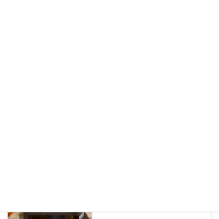
屋根出しフラッシング煙突
2025年2月22日
ブログ
、
日々の業務活動
、
カテゴリー
薪ストーブ・ペレットストーブ設置例
ロックポート
薪ストーブ搬入・設置
タグ
ブログ
前の記事
スキーリゾート地の別荘で薪ス
トーブ設置工事
2025年8月3日