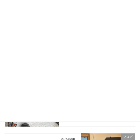
（Rockport）を設置しました。
2023年11月1日
ブログ
、
日々の業務活動
カテゴリー
薪ストーブの設置、ロックポート（Rockport）
タグ
ブログ
前の記事
時々小雨がパラつく生憎の天気
ですが煙突掃除と薪ストーブメ
ンテナンスをしました。
2024年10月12日
ブログ
次の記事