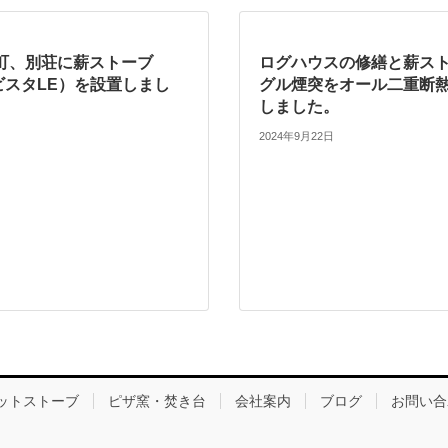
町、別荘に薪ストーブ
ログハウスの修繕と薪ス
E（ビスタLE）を設置しまし
グル煙突をオール二重断
しました。
2024年9月22日
ットストーブ
ピザ窯・焚き台
会社案内
ブログ
お問い合