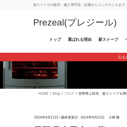
コ
ナ
薪ストーブの販売・施工専門店。設置からメンテナンスまで、
ン
ビ
テ
ゲ
Prezeal(プレジール)
ン
ー
ツ
シ
に
ョ
トップ
選ばれる理由
薪ストーブ
移
ン
動
に
心も
移
動
HOME
Blog
ブログ
長野県上田市、薪ストーブ＆煙
2024年9月21日
/ 最終更新日 :
2024年9月21日
小林 隆