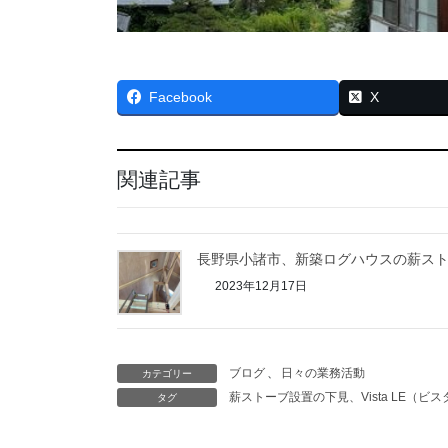
Facebook
X
関連記事
長野県小諸市、新築ログハウスの薪ス
2023年12月17日
ブログ
、
日々の業務活動
カテゴリー
薪ストーブ設置の下見、Vista LE（ビス
タグ