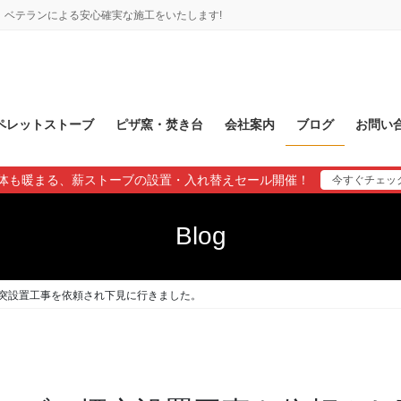
ベテランによる安心確実な施工をいたします!
ペレットストーブ
ピザ窯・焚き台
会社案内
ブログ
お問い
体も暖まる、薪ストーブの設置・入れ替えセール開催！
今すぐチェッ
Blog
突設置工事を依頼され下見に行きました。