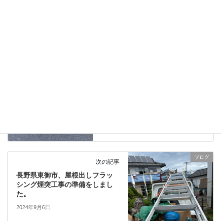
タグ
ブログ
前の記事
山梨県の新築別荘から薪暖炉
（Fire Piace）の注文が有り、発
送しました。
2024年9月4日
ブログ
次の記事
長野県東御市、屋根出しフラッ
シング煙突工事の準備をしまし
た。
2024年9月6日