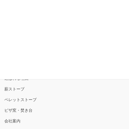
2024年3月2日
トップ
選ばれる理由
薪ストーブ
ペレットストーブ
ピザ窯・焚き台
会社案内