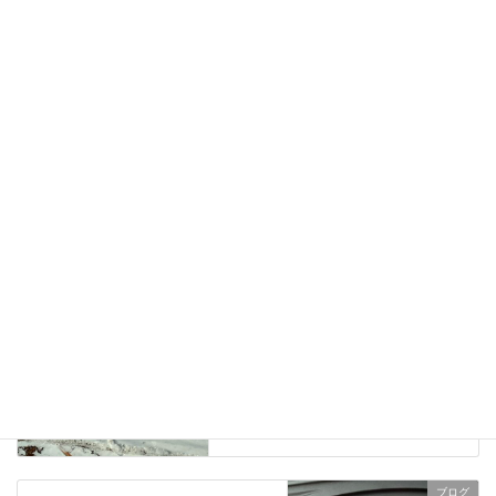
2023年5月19日
ブログ
、
日々の業務活動
カテゴリー
屋根出しフラッシング煙突工事
タグ
屋根出しフラッシング煙突工事、
その他
前の記事
長野県東御市、午後からの屋根
出し煙突工事の準備をしまし
た。
2024年1月17日
ブログ