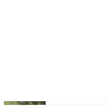
Facebook
X
Bluesky
Hatena
LINE
Copy
ブログ
、
日々の業務活動
カテゴリー
ライカTARA（タラ）の火入れ
タグ
その他
前の記事
萩を毎年美しく咲かせる方法は
初冬の剪定に有ります。
2023年12月1日