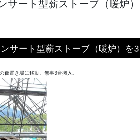
ンサート型薪ストーブ（暖炉）
インサート型薪ストーブ（暖炉）を
の仮置き場に移動、無事3台搬入。