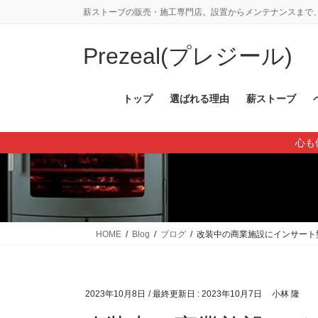
コ
ナ
薪ストーブの販売・施工専門店。設置からメンテナンスまで、
ン
ビ
テ
ゲ
Prezeal(プレジール)
ン
ー
ツ
シ
に
ョ
トップ
選ばれる理由
薪ストーブ
移
ン
動
に
心も
移
動
HOME
Blog
ブログ
改装中の商業施設にインサート
2023年10月8日
/ 最終更新日 :
2023年10月7日
小林 隆