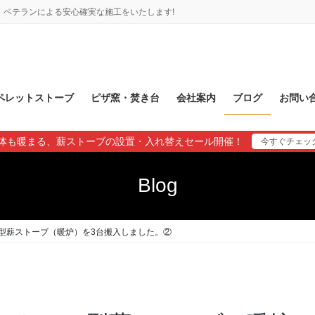
ベテランによる安心確実な施工をいたします!
ペレットストーブ
ピザ窯・焚き台
会社案内
ブログ
お問い
体も暖まる、薪ストーブの設置・入れ替えセール開催！
今すぐチェッ
Blog
型薪ストーブ（暖炉）を3台搬入しました。②