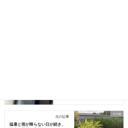
Hatena
LINE
Copy
ブログ
、
日々の業務活動
カテゴリー
スキャン Basic4CB
タグ
ブログ
前の記事
長野県小諸市、薪ストーブのメ
ンテナンス＆煙突掃除をしまし
た。
2023年8月14日
その他
次の記事
猛暑と雨が降らない日が続き、