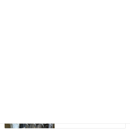
Facebook
X
Bluesky
Hatena
LINE
Copy
その他
、
ブログ
カテゴリー
多肉植物開花
タグ
ブログ
前の記事
長野県佐久市、薪ストーブメン
テナンス＆煙突掃除をしまし
た。
2023年7月27日